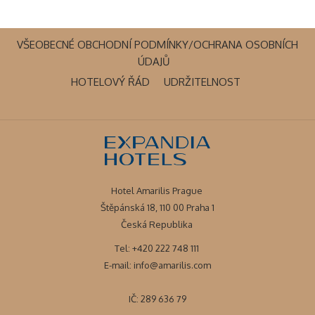
VŠEOBECNÉ OBCHODNÍ PODMÍNKY/OCHRANA OSOBNÍCH
OTEVŘE
ÚDAJŮ
SE
OTEVŘE
OTEVŘE
HOTELOVÝ ŘÁD
UDRŽITELNOST
V
SE
SE
NOVÉM
V
V
OKNĚ
NOVÉM
NOVÉM
OKNĚ
OKNĚ
Hotel Amarilis Prague
Štěpánská 18, 110 00 Praha 1
Česká Republika
Tel: +420 222 748 111
E-mail:
info@amarilis.com
IČ: 289 636 79