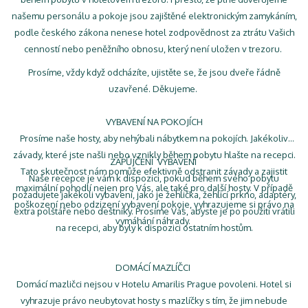
našemu personálu a pokoje jsou zajištěné elektronickým zamykáním,
podle českého zákona nenese hotel zodpovědnost za ztrátu Vašich
cenností nebo peněžního obnosu, který není uložen v trezoru.
Prosíme, vždy když odcházíte, ujistěte se, že jsou dveře řádně
uzavřené. Děkujeme.
VYBAVENÍ NA POKOJÍCH
Prosíme naše hosty, aby nehýbali nábytkem na pokojích. Jakékoliv
závady, které jste našli nebo vznikly během pobytu hlašte na recepci.
ZAPŮJČENÍ VYBAVENÍ
Tato skutečnost nám pomůže efektivně odstranit závady a zajistit
Naše recepce je vám k dispozici, pokud během svého pobytu
maximální pohodlí nejen pro Vás, ale také pro další hosty. V případě
požadujete jakékoli vybavení, jako je žehlička, žehlicí prkno, adaptéry,
poškození nebo odzizení vybavení pokoje, vyhrazujeme si právo na
extra polštáře nebo deštníky. Prosíme Vás, abyste je po použití vrátili
vymáhání náhrady.
na recepci, aby byly k dispozici ostatním hostům.
DOMÁCÍ MAZLÍČCI
Domácí mazličci nejsou v Hotelu Amarilis Prague povoleni. Hotel si
vyhrazuje právo neubytovat hosty s mazlíčky s tím, že jim nebude