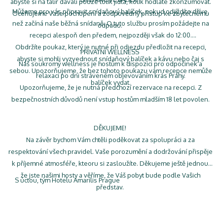
abyste si na talíř dávali pouze tolik jídla, kolik hodláte zkonzumovat.
Můžeme pro vás připravit snídaňový balíček, pokud odjíždíte dříve,
Oceňujeme Vaše pochopení a zodpovědný přístup ke zbytečnému
než začíná naše běžná snídaně. O tuto službu prosím požádejte na
odpadu.
recepci alespoň den předem, nejpozději však do 12:00.
Obdržíte poukaz, který je nutné při odjezdu předložit na recepci,
PRIVÁTNÍ WELLNESS
abyste si mohli vyzvednout snídaňový balíček a kávu nebo čaj s
Náš soukromý wellness je hostům k dispozici pro odpočinek a
sebou. Upozorňujeme, že bez tohoto poukazu vám recepce nemůže
relaxaci po dni stráveném objevováním krás Prahy.
balíček vydat.
Upozorňujeme, že je nutná předchozí rezervace na recepci. Z
bezpečnostních důvodů není vstup hostům mladším 18 let povolen.
DĚKUJEME!
Na závěr bychom Vám chtěli poděkovat za spolupráci a za
respektování všech pravidel. Vaše porozumění a dodržování přispěje
k příjemné atmosféře, kteoru si zasloužíte. Děkujeme ještě jednou,
že jste našimi hosty a věříme, že Váš pobyt bude podle Vašich
S úctou, tým Hotelu Amarilis Prague
představ.