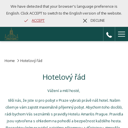
We have detected that your browser's language preference is
English. Click ACCEPT to switch to the English version of the website.
ACCEPT
DECLINE
Ha
Me
Home
Hotelový řád
Hotelový řád
Vážení a milí hosté,
těší nás, že jste si pro pobyt v Praze vybrali právě náš hotel. Našim
cílem je vám zajistit maximálně příjemný pobyt. Abychom toho docílili,
rádi bychom Vás seznámili s pravidly Hotelu Amarilis Prague. Pravidla
jsou vytvořena s ohledem na pohodlí a bezpečnost každého hosta.
Respektováním pravidel zajistíme přijemnou a důstojnou atmosféru