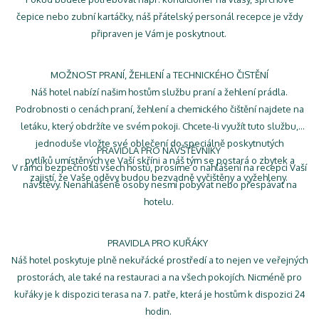
čepice nebo zubní kartáčky, náš přátelský personál recepce je vždy
připraven je Vám je poskytnout.
MOŽNOST PRANÍ, ŽEHLENÍ a TECHNICKÉHO ČISTĚNÍ
Náš hotel nabízí našim hostům službu praní a žehlení prádla.
Podrobnosti o cenách praní, žehlení a chemického čištění najdete na
letáku, který obdržíte ve svém pokoji. Chcete-li využít tuto službu,
jednoduše vložte své oblečení do speciálně poskytnutých
PRAVIDLA PRO NÁVŠTĚVNÍKY
pytlíků umístěných ve Vaší skříni a náš tým se postará o zbytek a
V rámci bezpečnosti všech hostů, prosíme o nahlášení na recepci Vaší
zajistí, že Vaše oděvy budou bezvadně vyčištěny a vyžehleny.
návštěvy. Nenahlášené osoby nesmí pobývat nebo přespávat na
hotelu.
PRAVIDLA PRO KUŘÁKY
Náš hotel poskytuje plně nekuřácké prostředí a to nejen ve veřejných
prostorách, ale také na restauraci a na všech pokojích. Nicméně pro
kuřáky je k dispozici terasa na 7. patře, která je hostům k dispozici 24
hodin.