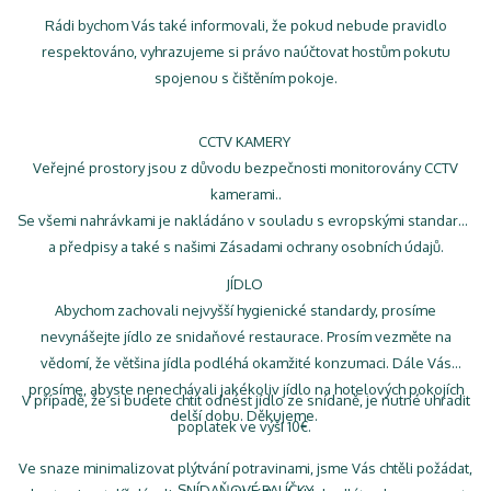
Rádi bychom Vás také informovali, že pokud nebude pravidlo
respektováno, vyhrazujeme si právo naúčtovat hostům pokutu
spojenou s čištěním pokoje.
CCTV KAMERY
Veřejné prostory jsou z důvodu bezpečnosti monitorovány CCTV
kamerami..
Se všemi nahrávkami je nakládáno v souladu s evropskými standardy
a předpisy a také s našimi Zásadami ochrany osobních údajů.
JÍDLO
Abychom zachovali nejvyšší hygienické standardy, prosíme
nevynášejte jídlo ze snidaňové restaurace. Prosím vezměte na
vědomí, že většina jídla podléhá okamžité konzumaci. Dále Vás
prosíme, abyste nenechávali jakékoliv jídlo na hotelových pokojích
V případě, že si budete chtít odnést jídlo ze snídaně, je nutné uhradit
delší dobu. Děkujeme.
poplatek ve výši 10€.
Ve snaze minimalizovat plýtvání potravinami, jsme Vás chtěli požádat,
SNÍDAŇOVÉ BALÍČKY