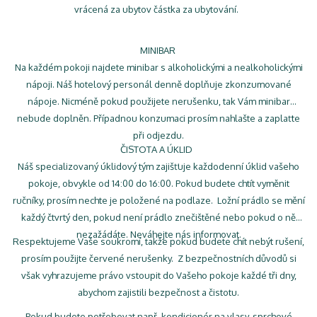
vrácená za ubytov částka za ubytování.
MINIBAR
Na každém pokoji najdete minibar s alkoholickými a nealkoholickými
nápoji. Náš hotelový personál denně doplňuje zkonzumované
nápoje. Nicméně pokud použijete nerušenku, tak Vám minibar
nebude doplněn. Případnou konzumaci prosím nahlašte a zaplaťte
při odjezdu.
ČISTOTA A ÚKLID
Náš specializovaný úklidový tým zajišťuje každodenní úklid vašeho
pokoje, obvykle od 14:00 do 16:00. Pokud budete chtít vyměnit
ručníky, prosím nechte je položené na podlaze. Ložní prádlo se mění
každý čtvrtý den, pokud není prádlo znečištěné nebo pokud o ně
nezažádáte. Neváhejte nás informovat.
Respektujeme Vaše soukromí, takže pokud budete chít nebýt rušení,
prosím použijte červené nerušenky. Z bezpečnostních důvodů si
však vyhrazujeme právo vstoupit do Vašeho pokoje každé tři dny,
abychom zajistili bezpečnost a čistotu.
Pokud budete potřebovat např. kondicionér na vlasy, sprchové