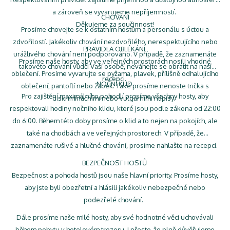
a zároveň se vyvarujeme nepříjemností.
CHOVÁNÍ
Děkujeme za součinnost!
Prosíme chovejte se k ostatním hostům a personálu s úctou a
zdvořilostí. Jakékoliv chování nezdvořilého, nerespektujícího nebo
PRAVIDLA OBLÉKÁNÍ
urážlivého chování není podporováno. V případě, že zaznamenáte
Prosíme naše hosty, aby ve veřejných prostorách nosili vhodné
takovéto chování vůdči Vaší osobě, neváhejte se obrátit na naší
oblečení. Prosíme vyvarujte se pyžama, plavek, přílišně odhalujícího
recepci.
NOČNÍ KLID
oblečení, pantoflí nebo žabek. Také prosíme nenoste trička s
Pro zajištění maximálního pohodlí prosíme všechny hosty, aby
diskriminačními nebo vulgárními nápisy.
respektovali hodiny nočního klidu, které jsou podle zákona od 22:00
do 6:00. Během této doby prosíme o klid a to nejen na pokojích, ale
také na chodbách a ve veřejných prostorech. V případě, že
zaznamenáte rušivé a hlučné chování, prosíme nahlašte na recepci.
BEZPEČNOST HOSTŮ
Bezpečnost a pohoda hostů jsou naše hlavní priority. Prosíme hosty,
aby jste byli obezřetní a hlásili jakékoliv nebezpečné nebo
podezřelé chování.
Dále prosíme naše milé hosty, aby své hodnotné věci uchovávali
během pobytu v hotelovém trezoru. I přesto, že plně důvěřujeme