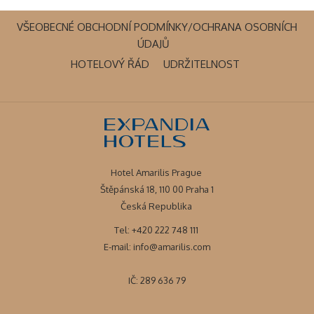
VŠEOBECNÉ OBCHODNÍ PODMÍNKY/OCHRANA OSOBNÍCH
OTEVŘE
ÚDAJŮ
SE
OTEVŘE
OTEVŘE
HOTELOVÝ ŘÁD
UDRŽITELNOST
V
SE
SE
NOVÉM
V
V
OKNĚ
NOVÉM
NOVÉM
OKNĚ
OKNĚ
Hotel Amarilis Prague
Štěpánská 18, 110 00 Praha 1
Česká Republika
Tel: +420 222 748 111
E-mail:
info@amarilis.com
IČ: 289 636 79