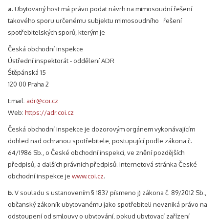
a.
Ubytovaný host má právo podat návrh na mimosoudní řešení
takového sporu určenému subjektu mimosoudního řešení
spotřebitelských sporů, kterým je
Česká obchodní inspekce
Ústřední inspektorát - oddělení ADR
Štěpánská 15
120 00 Praha 2
Email:
adr@coi.cz
Web:
https://adr.coi.cz
Česká obchodní inspekce je dozorovým orgánem vykonávajícím
dohled nad ochranou spotřebitele, postupující podle zákona č.
64/1986 Sb., o České obchodní inspekci, ve znění pozdějších
předpisů, a dalších právních předpisů. Internetová stránka České
obchodní inspekce je
www.coi.cz
.
b.
V souladu s ustanovením § 1837 písmeno j) zákona č. 89/2012 Sb.,
občanský zákoník ubytovanému jako spotřebiteli nevzniká právo na
odstoupení od smlouvy o ubytování, pokud ubytovací zařízení