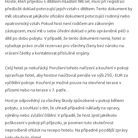
Hosté, kteří přijedou s dítětem mladším 18ti let, musí při registraci
předložit doklad potvrzující jejich vztah s dítětem. Tento dokument by
měl obsahovat jakýkoliv oficiální dokument potvrzující rodinný nebo
opatrovnický vztah. Pokud host není rodičem ani zákonným
zástupcem, musí mít u sebe úřední doklad o jeho oprávněné péči o
dítě po dobu pobytu. V případě, že tento dokument nemá, hotel si
vyžaduje právo zrušit rezervaci pro všechny členy bez nároku na
vrácení částky a kontaktovat příslušné orgány.
Celý hotel je nekuřácký. Porušení tohoto nařízení a kouření v pokoji
opravňuje hotel, aby hostovi naúčtoval penále ve výši 250,- EUR za
vyčištění pokoje. Kouření je možné pouze na otevřené terase v
přízemí nebo na terase v 7. patře. .
Host je odpovědný za všechny škody způsobené v pokoji během
pobytu, a souhlasí s tím, že uhradí případné náklady na opravy,
výměny nebo zvlášní čištění. V případě, že host zjistí jakékoliv
poškození v pokoji při příjezdu, je povinen tuto skutečnost
neprodleně ohlásit na recepci hotelu. Na případné pozdější zprávy
nebude brán zřetel.