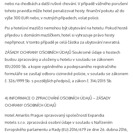
nebo na chodbách a další rušivé chování. V případě vážného porušení
tohoto pravidla může hotel penalizovat hosty finanční pokutu až do
výše 300 EUR nebo, v nutných případech, volat policii.
Psi a hoteloví mazlíčci nemohou být ubytování na hotelu. Pokud hosté
přijedou s domácím mazlíčkem, hotel si vyhrazuje právo hosty
nepřijmout. V tomto případě je celá částka za ubytování nevratná.
ZÁSADY OCHRANY OSOBNÍCH ÚDAJŮ Soukromé údaje o hostech
budou zpracovány a uloženy u hotelu v souladu se zákonem
101/2000 Sb. a kopie vyplněného a podepsaného registračního
formuláře se zasílají odboru cizinecké policie, v souladu se zákonem
č. 326/1999 Sb. s pozdějších předpisů, a zákon č. 314/2015 Sb.
4) INFORMACE O ZPRACOVÁNÍ OSOBNÍCH ÚDAJŮ – ZÁSADY
OCHRANY OSOBNÍCH ÚDAJŮ
Hotel Amarilis Prague spravovaný společností Expandia
Hotels s.r.o. zpracovává osobní údaje v souladu s Nařízením
Evropského parlamentu a Rady (EU) 2016/679 ze dne 26. dubna 2016,