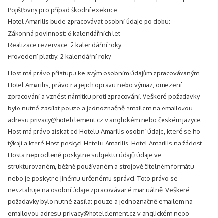
Pojišťovny pro případ škodní exekuce
Hotel Amarilis bude zpracovávat osobní údaje po dobu:
Zákonná povinnost: 6 kalendářních let
Realizace rezervace: 2 kalendářní roky
Provedení platby: 2 kalendářní roky
Host má právo přístupu ke svým osobním údajům zpracovávaným
Hotel Amarilis, právo na jejich opravu nebo výmaz, omezení
zpracování a vznést námitku proti zpracování. Veškeré požadavky
bylo nutné zasílat pouze a jednoznačně emailem na emailovou
adresu privacy@hotelclement.cz v anglickém nebo českém jazyce.
Host má právo získat od Hotelu Amarilis osobní údaje, které se ho
týkají a které Host poskytl Hotelu Amarilis. Hotel Amarilis na žádost
Hosta neprodleně poskytne subjektu údajů údaje ve
strukturovaném, běžně používaném a strojově čitelném formátu
nebo je poskytne jinému určenému správci. Toto právo se
nevztahuje na osobní údaje zpracovávané manuálně. Veškeré
požadavky bylo nutné zasílat pouze a jednoznačně emailem na
emailovou adresu privacy@hotelclement.cz v anglickém nebo