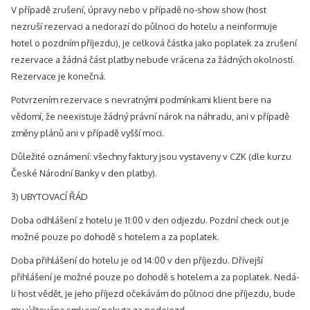
V případě zrušení, úpravy nebo v případě no-show show (host
nezruší rezervaci a nedorazí do půlnoci do hotelu a neinformuje
hotel o pozdním příjezdu), je celková částka jako poplatek za zrušení
rezervace a žádná část platby nebude vrácena za žádných okolností.
Rezervace je konečná.
Potvrzením rezervace s nevratnými podmínkami klient bere na
vědomí, že neexistuje žádný právní nárok na náhradu, ani v případě
změny plánů ani v případě vyšší moci.
Důležité oznámení: všechny faktury jsou vystaveny v CZK (dle kurzu
České Národní Banky v den platby).
3) UBYTOVACÍ ŘÁD
Doba odhlášení z hotelu je 11:00 v den odjezdu. Pozdní check out je
možné pouze po dohodě s hotelem a za poplatek.
Doba přihlášení do hotelu je od 14:00 v den příjezdu. Dřívejší
přihlášení je možné pouze po dohodě s hotelem a za poplatek. Nedá-
li host vědět, je jeho příjezd očekávám do půlnoci dne příjezdu, bude