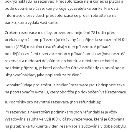
pokrytí nákladů na rezervaci. Předautorizace není konečná platba a
bude uvolněna v čase, který určuje vydavatelská banka. Pro další
informace o pravidlech předautorizace se prosím obraťte se na
banku, která vydala vaši kartu.
Zrušení rezervace musí být provedeno nejméně 72 hodin před
očekávaným časem příjezdu (očekávaný čas příjezdu se rozumí 14:00
hodin (2 PM) místního času (Praha) v den příjezdu). V případě
pozdějšího zrušení rezervace nebo v případě no-show (host nezruší
rezervaci a nedorazí do půlnoci do hotelu a neinformuje hotel o
pozdním příjezdu), je hotel oprávněn účtovat náklady za první noc v
ubytovací náklady jako poplatek za zrušení.
Kontaktní údaje pro změnu a zrušení rezervace jsou k dispozici také
na potvrzovacím e-mailu, který obdržíte po dokončení vaší rezervace.
b.
Podmínky pro nevratné rezervace (non refundable):
Při rezervaci s nevratnými podmínkami (non refundable) je vždy
vyžadována záloha ve výši 100% částky rezervace, která je účtována
na platební kartu klienta v den rezervace a zúčtována v době pobytu.