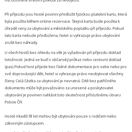
mu účtována smluvní pokuta za nedojezd.
Při příjezdu jsou hosté povinni předložit fyzickou platební kartu, která
byla použita během online rezervace. Stejná karta bude použita k
úhradě ceny za ubytování a městského poplatku při příjezdu. Pokud
tato karta nebude předložena, hotel si vyhrazuje právo ubytování
zrušit bez náhrady.
U všech hostů bez ohledu na věk je vyžadován při příjezdu doklad
totožnosti. Jedná se buď o občanský průkaz nebo cestovní doklad
(pas).Pokud host přijede bez řádné dokumentace pro sebe nebo pro
své doprovázející děti, hotel si vyhrazuje právo neubytovat všechny
členy. Celá částka za ubytování je nevratná. Dítě bez patřičného
dokumentu může být považováno za unesené a poskytovatel
ubytování je povinen nahlásit tuto skutečnost příslušnému útvaru
Policie ČR.
Hosté mladší 18 let mohou být ubytováni pouze s rodičem nebo
zákonným zástupcem.