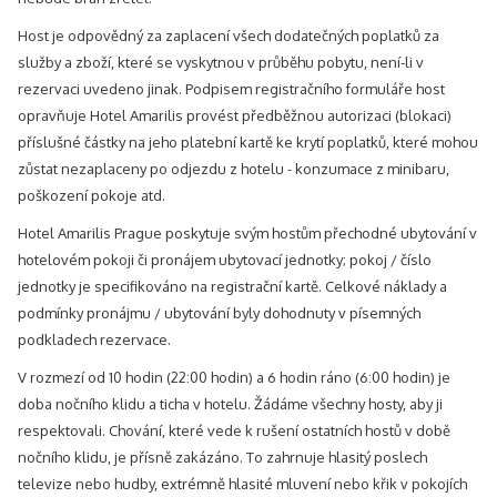
Host je odpovědný za zaplacení všech dodatečných poplatků za
služby a zboží, které se vyskytnou v průběhu pobytu, není-li v
rezervaci uvedeno jinak. Podpisem registračního formuláře host
opravňuje Hotel Amarilis provést předběžnou autorizaci (blokaci)
příslušné částky na jeho platební kartě ke krytí poplatků, které mohou
zůstat nezaplaceny po odjezdu z hotelu - konzumace z minibaru,
poškození pokoje atd.
Hotel Amarilis Prague poskytuje svým hostům přechodné ubytování v
hotelovém pokoji či pronájem ubytovací jednotky; pokoj / číslo
jednotky je specifikováno na registrační kartě. Celkové náklady a
podmínky pronájmu / ubytování byly dohodnuty v písemných
podkladech rezervace.
V rozmezí od 10 hodin (22:00 hodin) a 6 hodin ráno (6:00 hodin) je
doba nočního klidu a ticha v hotelu. Žádáme všechny hosty, aby ji
respektovali. Chování, které vede k rušení ostatních hostů v době
nočního klidu, je přísně zakázáno. To zahrnuje hlasitý poslech
televize nebo hudby, extrémně hlasité mluvení nebo křik v pokojích