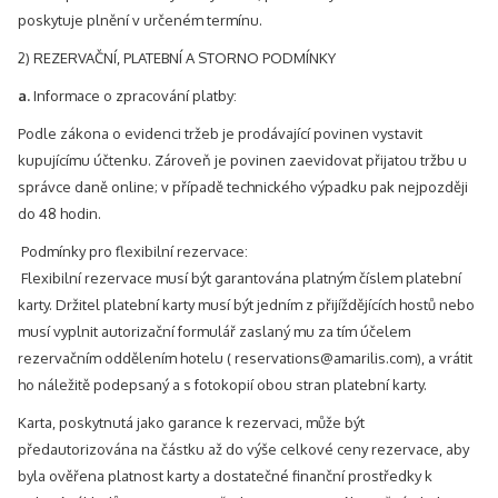
poskytuje plnění v určeném termínu.
2) REZERVAČNÍ, PLATEBNÍ A STORNO PODMÍNKY
a.
Informace o zpracování platby:
Podle zákona o evidenci tržeb je prodávající povinen vystavit
kupujícímu účtenku. Zároveň je povinen zaevidovat přijatou tržbu u
správce daně online; v případě technického výpadku pak nejpozději
do 48 hodin.
Podmínky pro flexibilní rezervace:
Flexibilní rezervace musí být garantována platným číslem platební
karty. Držitel platební karty musí být jedním z přijíždějících hostů nebo
musí vyplnit autorizační formulář zaslaný mu za tím účelem
rezervačním oddělením hotelu ( reservations@amarilis.com), a vrátit
ho náležitě podepsaný a s fotokopií obou stran platební karty.
Karta, poskytnutá jako garance k rezervaci, může být
předautorizována na částku až do výše celkové ceny rezervace, aby
byla ověřena platnost karty a dostatečné finanční prostředky k