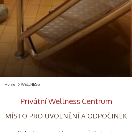
Slideshow
Clicking
Home
WELLNESS
control
on
buttons
the
Privátní Wellness Centrum
following
links
MÍSTO PRO UVOLNĚNÍ A ODPOČINEK
will
update
the