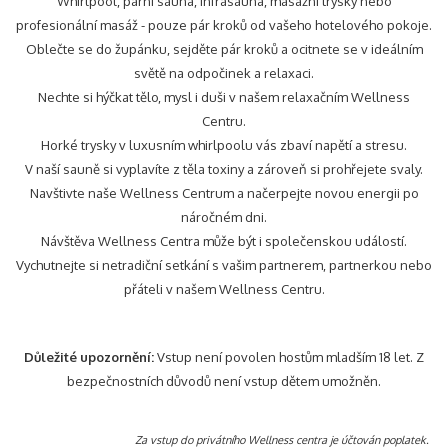
Whirlpool, parní sauna, infrasauna, masážní trysky nebo
content
profesionální masáž - pouze pár kroků od vašeho hotelového pokoje.
above
Oblečte se do župánku, sejděte pár kroků a ocitnete se v ideálním
světě na odpočinek a relaxaci.
Nechte si hýčkat tělo, mysl i duši v našem relaxačním Wellness
Centru.
Horké trysky v luxusním whirlpoolu vás zbaví napětí a stresu.
V naší sauně si vyplavíte z těla toxiny a zároveň si prohřejete svaly.
Navštivte naše Wellness Centrum a načerpejte novou energii po
náročném dni.
Návštěva Wellness Centra může být i společenskou událostí.
Vychutnejte si netradiční setkání s vašim partnerem, partnerkou nebo
přáteli v našem Wellness Centru.
Důležité upozornění:
Vstup není povolen hostům mladším 18 let. Z
bezpečnostních důvodů není vstup dětem umožněn.
Za vstup do privátního Wellness centra je účtován poplatek.